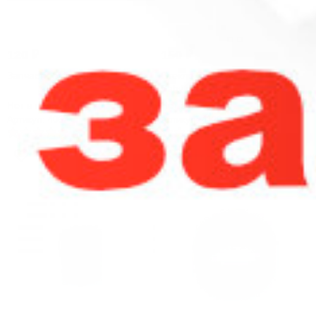
120
₽
150
₽
Запчасти бака iJust S
Стекло бака SMOK TFV8 Big
Baby
Нет в наличии
Нет в наличии
Артикул: 4067
Артикул: 4129
5
2