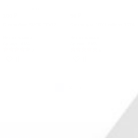
100
₽
90
₽
Стекло бака SMOK TFV12
Стекло для IJOY Limitless RDTA
Нет в наличии
Нет в наличии
Артикул: 4134
Артикул: 5158
7
6
1
2
→
ITSVAPE