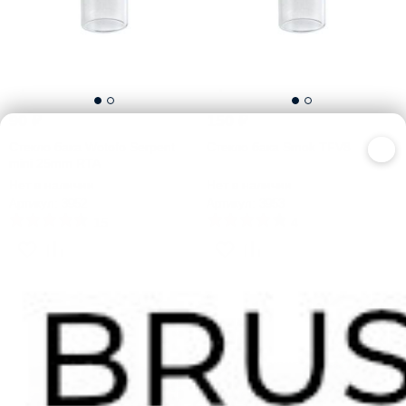
90
₽
150
₽
×
Стекло бака Wotofo Serpent
Стекло бака Smok TFV8
mini 25mm RTA
Нет в наличии
Нет в наличии
Артикул: 3952
Артикул: 3953
15
4