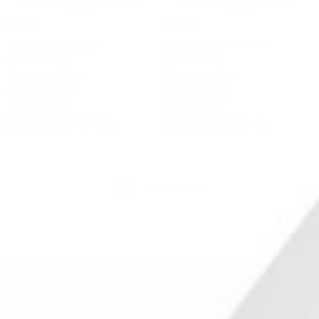
347
₽
347
₽
Bubble Gum - Арбуз
Bubble Gum - Бабл-Гам
(конструктор)
(конструктор)
В наличии: 4 шт.
В наличии: 4 шт.
Артикул: 56830
Артикул: 56831
В корзину
В корзину
1
2
234
→
...
ITSVAPE
Политика обработки персональных данных