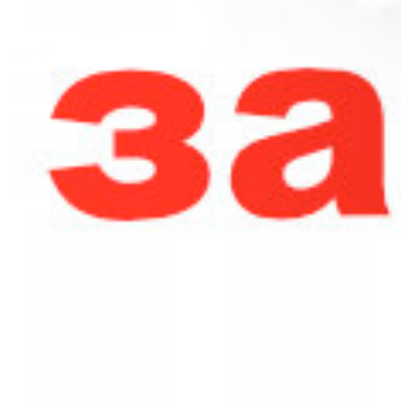
347
₽
347
₽
Bubble Gum - Вишневая
Bubble Gum - Классический
Жвачка (конструктор)
Орбит (конструктор)
В наличии: 4 шт.
В наличии: 11 шт.
Артикул: 56841
Артикул: 56843
В корзину
В корзину