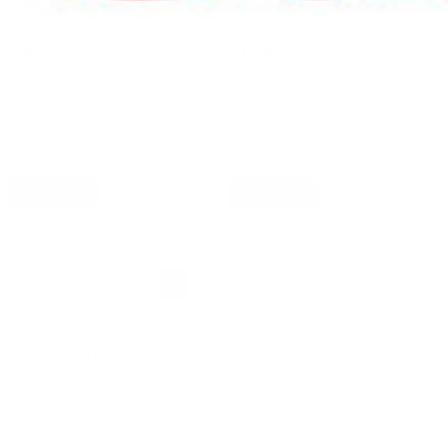
410
₽
410
₽
Laika Orange Salt - Raspberry
Alaska Summer Salt - Cherry
Green Apple Lime
Passionfruit
В наличии: 30 шт.
В наличии: 4 шт.
Артикул: 52781
Артикул: 52808
1
В корзину
В корзину
1
2
11
→
...
Линейка жидкостей Cult Salt содержит солевой никотин.
Идеально подходит для Pod систем (подов) и имеют
крепость 12 мг 20 мг 20 мг strong и баланс глицирина/
пропиленгликоля .
Жижа для вейпа выпускается объемом 30 и зачастую
Развернуть
этого объема по нашим наблюдениям при