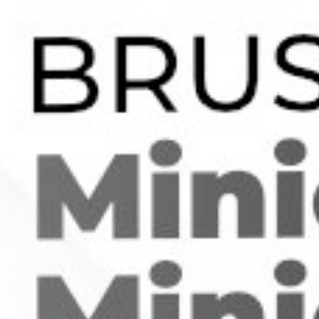
410
₽
410
₽
Laika Orange Salt - Lemon Cola
Laika Orange Salt - Apple
Energy Coctail
Grapes Candy
В наличии: 17 шт.
В наличии: 25 шт.
Артикул: 52771
Артикул: 52773
2
В корзину
В корзину