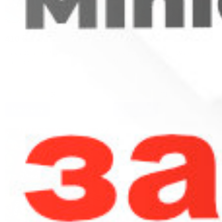
410
₽
410
₽
Laika Orange Salt - Marula
Laika Orange Salt - Watermelon
Passion fruit
Melon Gummies
В наличии: 32 шт.
В наличии: 6 шт.
Артикул: 52777
Артикул: 52779
3
10
В корзину
В корзину