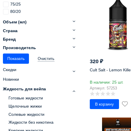
Глинтвейн
75/25
30 мг
Голубика
80/20
35 мг
Гранат
maxVG
36 мг
Объем (мл)
Грейпфрут
40 мг
Страна
Грецкий
45 мг
Груша
Бренд
48 мг
Гуава
Производитель
50 мг
Дайкири
60 мг
Очистить
Джекфрут
320
₽
Джем
Скидки
Cult Salt - Lemon Kille
Драгонфрут
Новинки
В наличии: 25 шт.
Дыня
Артикул: 57253
Жидкость для вейпа
Ежевика
Жасмин
Готовые жидкости
В корзину
Жвачка
Щелочные жижки
Жимолость
Солевые жидкости
Земляника
Жидкости без никотина
Зефир
Крепкие жидкости