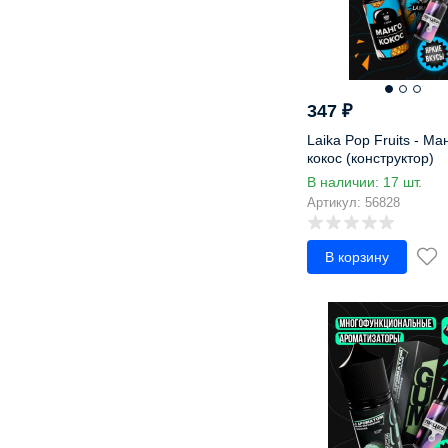
Ликер
Лимон
Лимонад
Личи
347
₽
Малина
Манго
Laika Pop Fruits - Ман
кокос (конструктор)
Мандарин
В наличии: 17 шт.
Маракуйя
Артикул: 56828
Мармелад
Марула
В корзину
Маффин
Мед
Мелисса
Ментол
Милкшейк
Миндаль
Можжевельник
Молоко