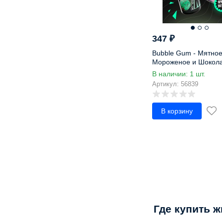
Мороженое
Морошка
Морс
347
₽
Мохито
Bubble Gum - Мятно
Мультифрукт
Мороженое и Шокол
Мята
(конструктор)
В наличии: 1 шт.
Нектарин
Артикул: 56839
Облепиха
Огурец
В корзину
Папайя
Персик
Печенье
Пина колада
Пирог
Питайя
питахайя
Помело
Где купить 
Пончик