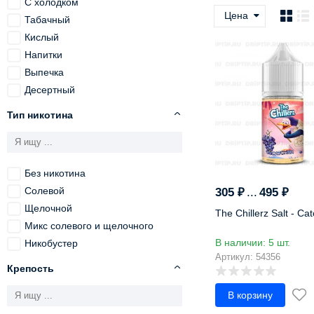
С холодком
Цена
Табачный
Кислый
Напитки
Выпечка
Десертный
Пряности
Тип никотина
Ореховый
Абрикос
Айва
Без никотина
Алкоголь
Солевой
305
₽
...
495
₽
Алоэ
Щелочной
Ананас
The Chillerz Salt - Ca
Микс солевого и щелочного
Анис
В наличии: 5 шт.
Никобустер
Апельсин
Артикул: 54356
Арахис
Крепость
Арахисовое масло
В корзину
Арбуз