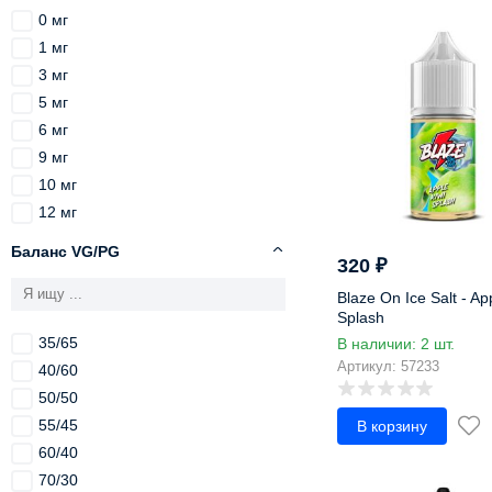
Асаи
0 мг
Асай
1 мг
Базилик
3 мг
Банан
5 мг
Барбарис
6 мг
Бергамот
9 мг
Бисквит
10 мг
Блинчики
12 мг
Бренди
18 мг
Баланс VG/PG
Брусника
320
₽
19.5 мг
Булочка
20 мг
Blaze On Ice Salt - Ap
Ваниль
Splash
20 мг Strong
Вафли
35/65
В наличии: 2 шт.
20 мг Ultra
Виноград
Артикул: 57233
40/60
20 мг Hybrid
Виски
50/50
20 мг Hard
Вишня
55/45
В корзину
20 мг Extra Hard
Газировка
60/40
24 мг
Гибискус
70/30
25 мг