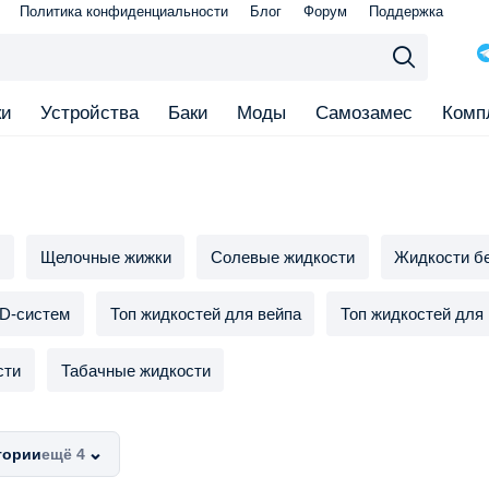
Политика конфиденциальности
Блог
Форум
Поддержка
ки
Устройства
Баки
Моды
Самозамес
Комп
и
Щелочные жижки
Солевые жидкости
Жидкости бе
D-систем
Топ жидкостей для вейпа
Топ жидкостей для
сти
Табачные жидкости
⌄
гории
ещё 4