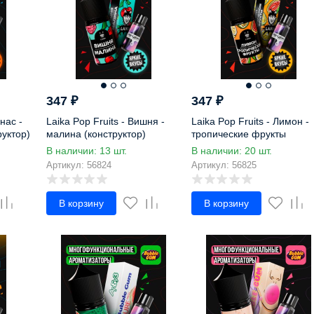
347
₽
347
₽
нас -
Laika Pop Fruits - Вишня -
Laika Pop Fruits - Лимон -
руктор)
малина (конструктор)
тропические фрукты
(конструктор)
В наличии: 13 шт.
В наличии: 20 шт.
Артикул: 56824
Артикул: 56825
В корзину
В корзину