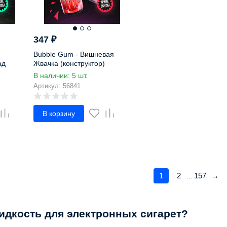
347
₽
е
Bubble Gum - Вишневая
ад
Жвачка (конструктор)
В наличии: 5 шт.
Артикул: 56841
В корзину
1
2
157
→
...
жидкость для электронных сигарет?