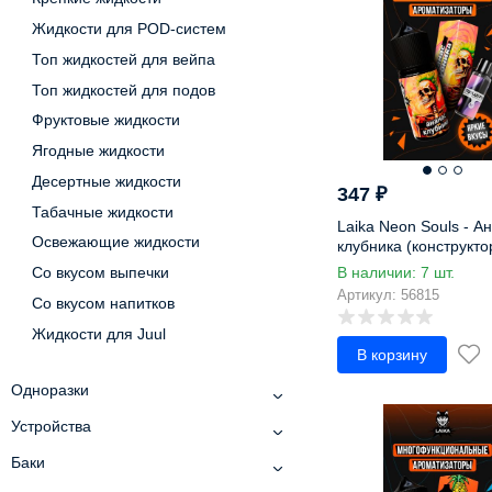
Имбирь
Жидкости для POD-систем
Ирис-крем
Топ жидкостей для вейпа
Ириска
Топ жидкостей для подов
Йогурт
Кактус
Фруктовые жидкости
Канноли
Ягодные жидкости
Капкейк
Десертные жидкости
347
₽
Капучино
Табачные жидкости
Laika Neon Souls - Ан
карамбола
Освежающие жидкости
клубника (конструкто
Карамель
Со вкусом выпечки
В наличии: 7 шт.
Каштан
Артикул: 56815
Со вкусом напитков
Квас
Жидкости для Juul
Кедровый орех
В корзину
Кекс
Одноразки
Киви
Кисель
Устройства
Кленовый сироп
Баки
Клубника