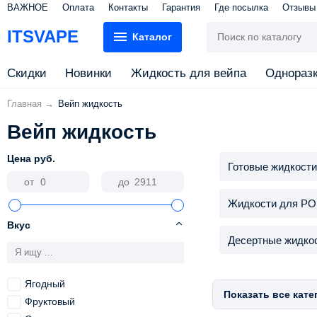
ВАЖНОЕ
Оплата
Контакты
Гарантия
Где посылка
Отзывы
ITSVAPE
Каталог
Скидки
Новинки
Жидкость для вейпа
Однораз
Главная
→
Вейп жидкость
Вейп жидкость
Цена
руб.
Готовые жидкост
от
до
Жидкости для PO
Вкус
Десертные жидко
Ягодный
Показать все кате
Фруктовый