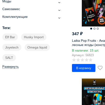
Моды
Клюква
Кокос
Самозамес
Кокосовое молоко
Комплектующие
Кола
Компот
Теги:
Конфета
347
₽
Elf Bar
Husky Import
Корица
Laika Pop Fruits - Ана
Кофе
лесные ягоды (конст
Joyetech
Omega liquid
Крекеры
В наличии: 15 шт.
Крем
Артикул: 56823
SALT
Крем-сода
Круассан
Развернуть
В корзину
Крыжовник
Кумкват
Лаванда
Лайм
Леденец
Лесные ягоды