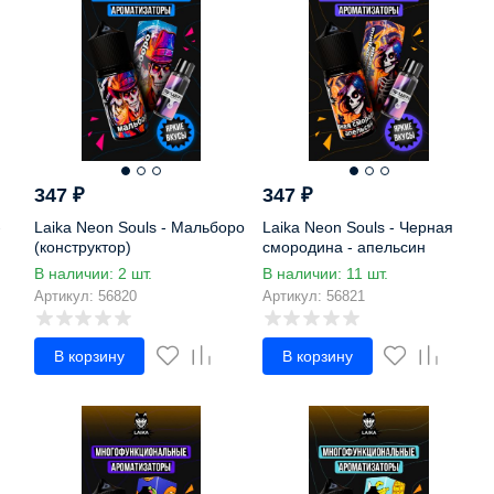
347
₽
347
₽
-
Laika Neon Souls - Мальборо
Laika Neon Souls - Черная
(конструктор)
смородина - апельсин
(конструктор)
В наличии: 2 шт.
В наличии: 11 шт.
Артикул: 56820
Артикул: 56821
В корзину
В корзину