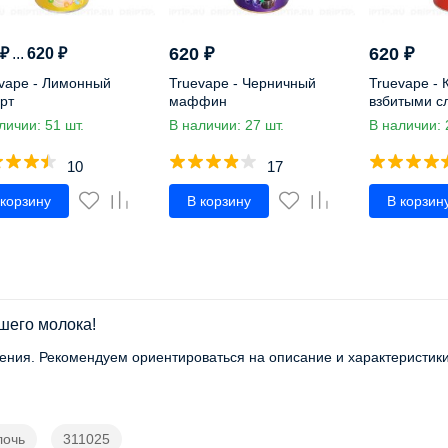
620
₽
620
₽
₽
...
620
₽
vape - Лимонный
Truevape - Черничный
Truevape - 
рт
маффин
взбитыми с
личии: 51 шт.
В наличии: 27 шт.
В наличии: 
10
17
 корзину
В корзину
В корзин
йшего молока!
ения. Рекомендуем ориентироваться на описание и характеристики
очь
311025