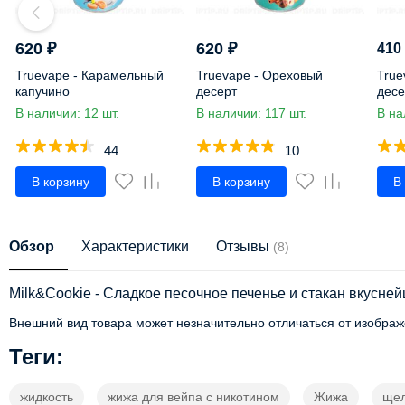
620
₽
620
₽
410
Truevape - Карамельный
Truevape - Ореховый
True
капучино
десерт
десе
В наличии: 12 шт.
В наличии: 117 шт.
В на
44
10
В корзину
В корзину
В
Обзор
Характеристики
Отзывы
(8)
Milk&Cookie - Сладкое песочное печенье и стакан вкусне
Внешний вид товара может незначительно отличаться от изображ
Теги:
жидкость
жижа для вейпа с никотином
Жижа
щел