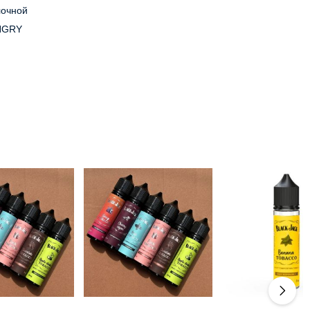
очной
NGRY