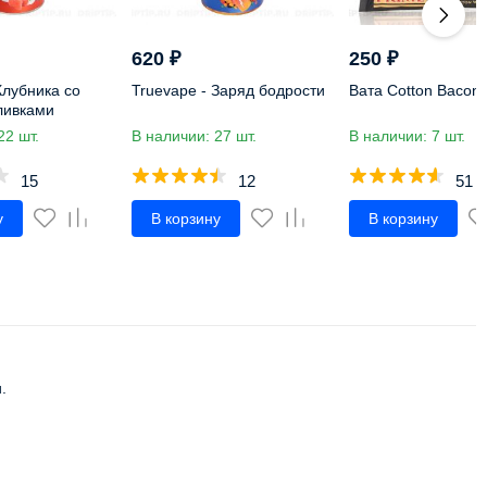
620
₽
250
₽
Клубника со
Truevape - Заряд бодрости
Вата Cotton Bacon 
ливками
22 шт.
В наличии: 27 шт.
В наличии: 7 шт.
15
12
51
у
В корзину
В корзину
.