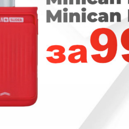
550
₽
450
₽
Аккумулятор LiitoKala
Аккумулятор LiitoKala INR18650
NCR18650B 3400mAh 10А
Lii-30Q 3000mAh 30A
Нет в наличии
Нет в наличии
Артикул: 1327
Артикул: УТ-00002320
1
37
ITSVAPE
Политика обработки персональных данных
Контакты