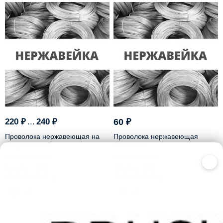
-16%
220
₽
...
240
₽
60
₽
Проволока нержавеющая на
Проволока нержавеющая
катушке 100 м
ss316L 5 м
Нет в наличии
Нет в наличии
×
Артикул: 3337
Артикул: 3603
8
9