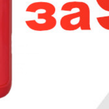
540
₽
...
600
₽
Fused Clapton намотка
Нет в наличии
Артикул: 3769
2