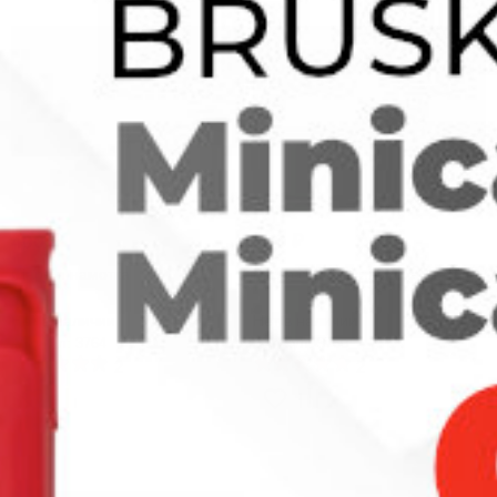
400
₽
500
₽
Clapton намотка
Fresh coil mini намотка
Нет в наличии
Нет в наличии
Артикул: 3764
Артикул: 3760
2
2