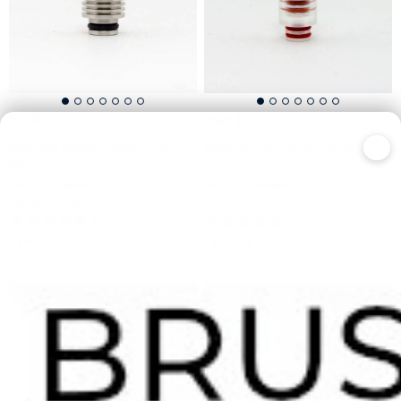
50
₽
260
₽
×
Дриптип комбинированный 19
Дриптип составной 2puffs
мм
Нет в наличии
Нет в наличии
Артикул: 2368
8