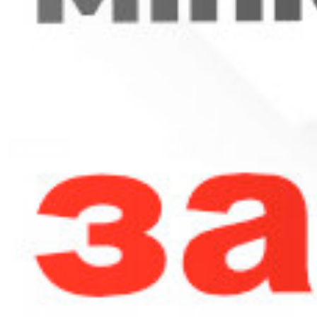
347
₽
347
₽
Laika - Red Warg (конструктор)
Laika - Arctic Strike
(конструктор)
В наличии: 7 шт.
В наличии: 11 шт.
Артикул: 56878
Артикул: 56883
2
В корзину
В корзину
ХИТ!
ХИТ!