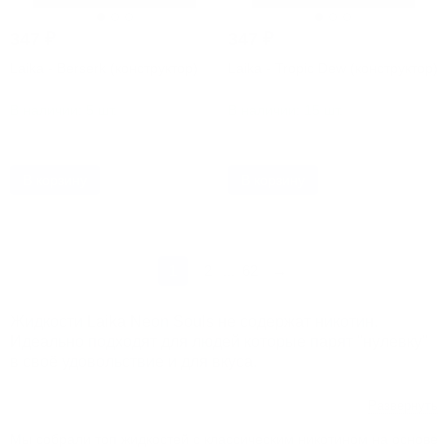
347
₽
347
₽
Laika - Berserk (конструктор)
Laika - Tropic Dew (конструктор)
В наличии: 5 шт.
В наличии: 15 шт.
Артикул: 55678-35878
Артикул: 56887
В корзину
В корзину
1
2
62
→
...
Жидкости Laika Neon Souls не содержат никотин.
Идеально подходят для людей которые парят "нулевку"
в своё удовольствие и для вкуса.
Обзор вкусов Laika Neon Souls :
Развернуть
Laika Neon Souls - Ананас - клубника
Мы собрали топ жидкостей с классическим никотином на основе
(конструктор)
- Вкус - Ананас - клубника