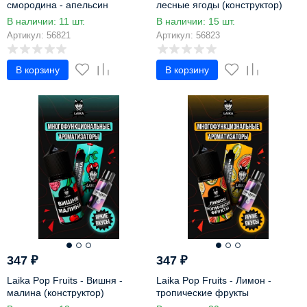
смородина - апельсин
лесные ягоды (конструктор)
(конструктор)
В наличии: 11 шт.
В наличии: 15 шт.
Артикул: 56821
Артикул: 56823
В корзину
В корзину
347
₽
347
₽
Laika Pop Fruits - Вишня -
Laika Pop Fruits - Лимон -
малина (конструктор)
тропические фрукты
(конструктор)