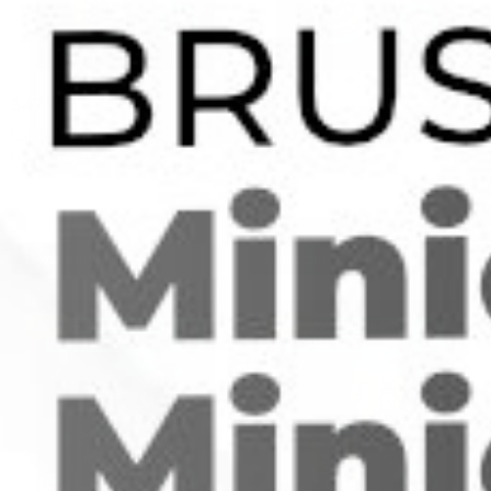
347
₽
347
₽
Laika - Lemon Flock
Laika - Sour Beast (конструктор)
(конструктор)
В наличии: 8 шт.
В наличии: 5 шт.
Артикул: 56872
Артикул: 56875
В корзину
В корзину
ХИТ!
ХИТ!