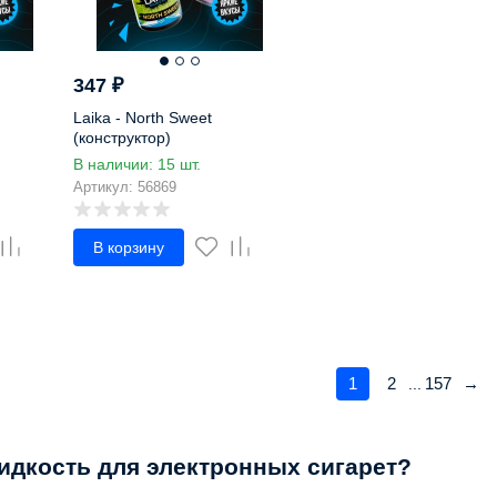
347
₽
Laika - North Sweet
(конструктор)
В наличии: 15 шт.
Артикул: 56869
В корзину
1
2
157
→
...
жидкость для электронных сигарет?