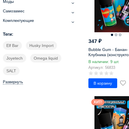
Моды
Клюква
Кокос
Самозамес
Кокосовое молоко
Комплектующие
Кола
Компот
Теги:
Конфета
347
₽
Elf Bar
Husky Import
Корица
Bubble Gum - Банан-
Кофе
Клубника (конструкто
Joyetech
Omega liquid
Крекеры
В наличии: 9 шт.
Крем
Артикул: 56833
SALT
Крем-сода
Круассан
Развернуть
В корзину
Крыжовник
Кумкват
ХИТ!
Лаванда
Лайм
Леденец
Лесные ягоды