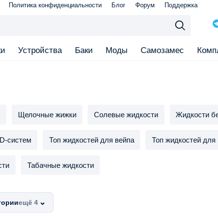
Политика конфиденциальности
Блог
Форум
Поддержка
ки
Устройства
Баки
Моды
Самозамес
Комп
и
Щелочные жижки
Солевые жидкости
Жидкости бе
D-систем
Топ жидкостей для вейпа
Топ жидкостей для
сти
Табачные жидкости
⌄
гории
ещё 4