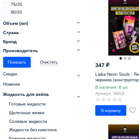
Глинтвейн
75/25
30 мг
Голубика
80/20
35 мг
Гранат
maxVG
36 мг
Объем (мл)
Грейпфрут
40 мг
Страна
Грецкий
45 мг
Груша
Бренд
48 мг
Гуава
Производитель
50 мг
Дайкири
60 мг
Очистить
Джекфрут
347
₽
Джем
Скидки
Laika Neon Souls - Л
Драгонфрут
черника (конструктор
Новинки
В наличии: 8 шт.
Дыня
Артикул: 56819
Жидкость для вейпа
Ежевика
Жасмин
Готовые жидкости
В корзину
Жвачка
Щелочные жижки
Жимолость
Солевые жидкости
Земляника
Жидкости без никотина
Зефир
Крепкие жидкости