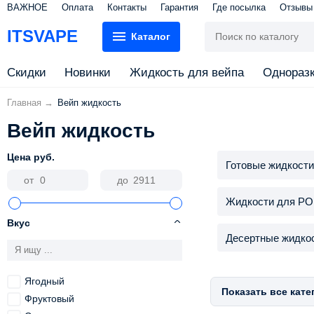
ВАЖНОЕ
Оплата
Контакты
Гарантия
Где посылка
Отзывы
ITSVAPE
Каталог
Скидки
Новинки
Жидкость для вейпа
Однораз
Главная
→
Вейп жидкость
Вейп жидкость
Цена
руб.
Готовые жидкост
от
до
Жидкости для PO
Вкус
Десертные жидко
Ягодный
Показать все кате
Фруктовый