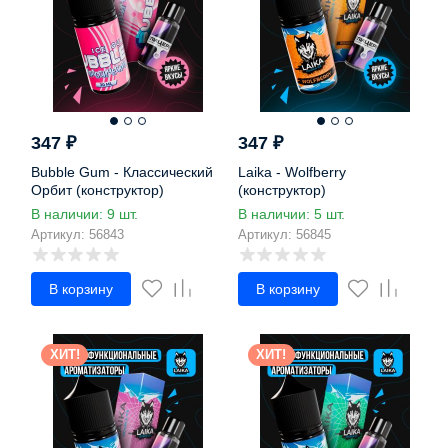
347
₽
347
₽
Bubble Gum - Классический
Laika - Wolfberry
Орбит (конструктор)
(конструктор)
В наличии: 9 шт.
В наличии: 5 шт.
Артикул: 56843
Артикул: 56845
В корзину
В корзину
ХИТ!
ХИТ!