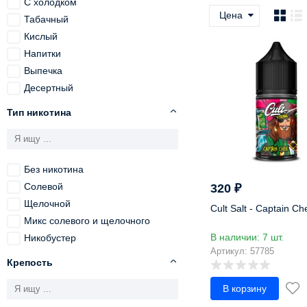
С холодком
Цена
Табачный
Кислый
Напитки
Выпечка
Десертный
Пряности
Тип никотина
Ореховый
Абрикос
Айва
Без никотина
Алкоголь
Солевой
320
₽
Алоэ
Щелочной
Ананас
Cult Salt - Captain Ch
Микс солевого и щелочного
Анис
В наличии: 7 шт.
Никобустер
Апельсин
Артикул: 57785
Арахис
Крепость
Арахисовое масло
В корзину
Арбуз