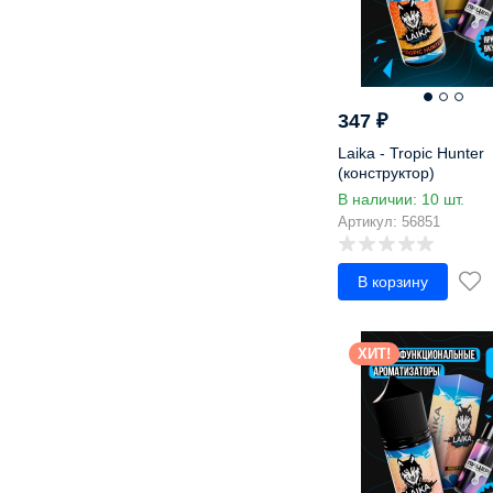
Ликер
Лимон
Лимонад
Личи
347
₽
Малина
Манго
Laika - Tropic Hunter
(конструктор)
Мандарин
В наличии: 10 шт.
Маракуйя
Артикул: 56851
Мармелад
Марула
В корзину
Маффин
Мед
Мелисса
ХИТ!
Ментол
Милкшейк
Миндаль
Можжевельник
Молоко