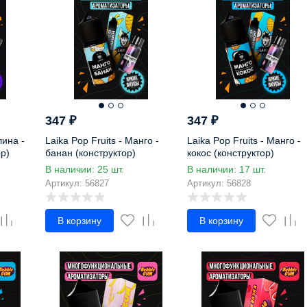
347
₽
347
₽
лина -
Laika Pop Fruits - Манго -
Laika Pop Fruits - Манго -
р)
банан (конструктор)
кокос (конструктор)
В наличии: 25 шт.
В наличии: 17 шт.
Артикул: 56827
Артикул: 56828
В корзину
В корзину