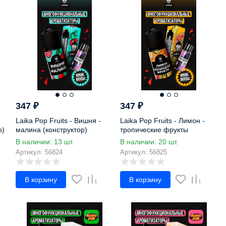
347
₽
347
₽
Laika Pop Fruits - Вишня -
Laika Pop Fruits - Лимон -
р)
малина (конструктор)
тропические фрукты
(конструктор)
В наличии: 13 шт.
В наличии: 20 шт.
Артикул: 56824
Артикул: 56825
В корзину
В корзину