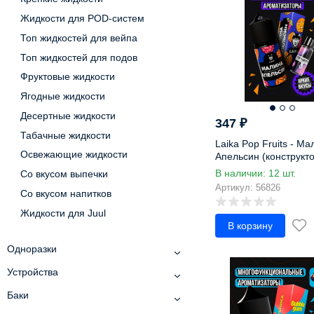
Имбирь
Жидкости для POD-систем
Ирис-крем
Топ жидкостей для вейпа
Ириска
Топ жидкостей для подов
Йогурт
Кактус
Фруктовые жидкости
Канноли
Ягодные жидкости
Капкейк
Десертные жидкости
347
₽
Капучино
Табачные жидкости
Laika Pop Fruits - Ма
карамбола
Освежающие жидкости
Апельсин (конструкто
Карамель
В наличии: 12 шт.
Со вкусом выпечки
Каштан
Артикул: 56826
Со вкусом напитков
Квас
Жидкости для Juul
Кедровый орех
В корзину
Кекс
Одноразки
Киви
Кисель
Устройства
Кленовый сироп
Баки
Клубника