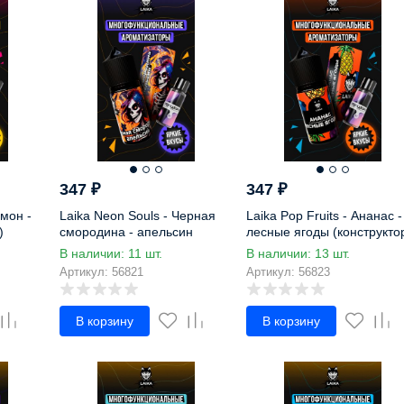
347
₽
347
₽
имон -
Laika Neon Souls - Черная
Laika Pop Fruits - Ананас -
)
смородина - апельсин
лесные ягоды (конструкто
(конструктор)
В наличии: 11 шт.
В наличии: 13 шт.
Артикул: 56821
Артикул: 56823
В корзину
В корзину