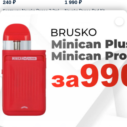
240
₽
1 990
₽
Картридж Nevoks Pagee 2.2ml
Nevoks Pagee Pod Kit
(без испарителя)
×
Нет в наличии
Нет в наличии
Артикул: 50521
Артикул: 49285
2
ITSVAPE
Политика обработки персональных данных
Контакты
0
0
0