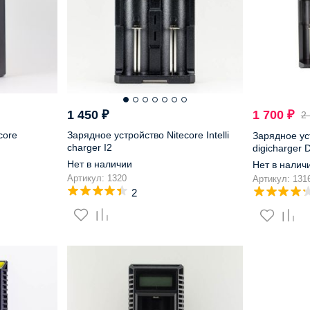
1 450
₽
1 700
₽
2
core
Зарядное устройство Nitecore Intelli
Зарядное ус
charger I2
digicharger 
Нет в наличии
Нет в налич
Артикул: 1320
Артикул: 131
2