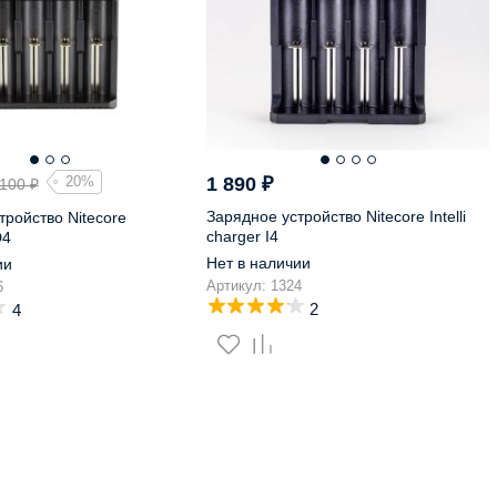
20%
1 890
₽
 100
₽
Зарядное устройство Nitecore Intelli
тройство Nitecore
charger I4
D4
Нет в наличии
ии
Артикул: 1324
6
2
4