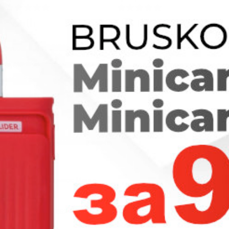
940
₽
Plonq Plus - Абрикос Манго
Персик
Нет в наличии
Артикул: 365034862