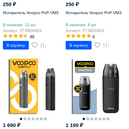
250
₽
250
₽
Испаритель Voopoo PnP-VM5
Испаритель Voopoo PnP-VM3
В наличии: 12 шт.
В наличии: 4 шт.
Артикул: УТ-00010824
Артикул: УТ-00010822
48
6
В корзину
В корзину
1 690
₽
1 190
₽