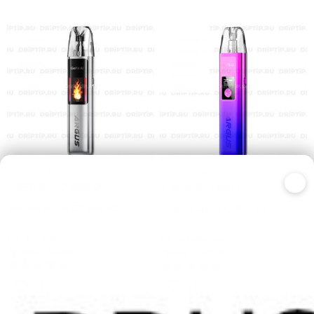
-12%
-40%
×
2 650
₽
...
2 980
₽
1 200
₽
1 990
₽
Voopoo Argus G2 Pod Kit
Voopoo Argus G Pod Kit
Нет в наличии
Нет в наличии
Артикул: 53356
Артикул: 52136
2