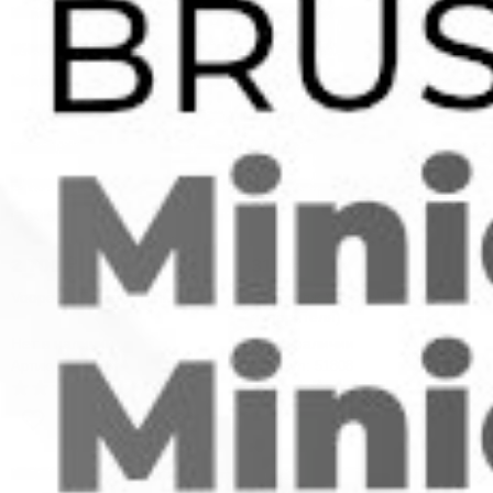
2 700
₽
310
₽
Voopoo UForce-L Tank
Картридж Voopoo ITO (без
испарителя)
Нет в наличии
Нет в наличии
Артикул: 51833
Артикул: 51808