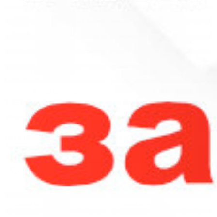
1 950
₽
...
2 543
₽
2 440
₽
...
2 450
₽
Voopoo MAAT Tank New
Voopoo PnP-X Pod Tank
Нет в наличии
Нет в наличии
Артикул: 51417
Артикул: 51401
-54%