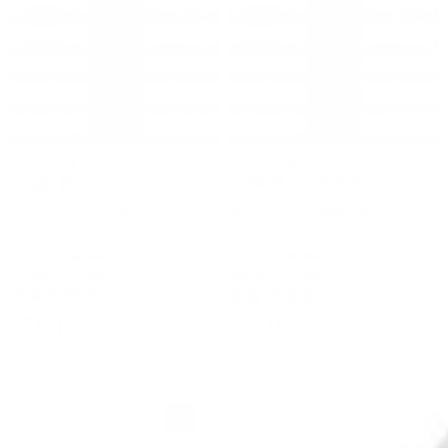
1 600
₽
3 690
₽
...
3 870
₽
3 420
₽
Voopoo Drag H80S Kit
Voopoo Vmate E Pod Kit
Нет в наличии
Нет в наличии
Артикул: 51254
Артикул: 51250
1
1
2
3
→